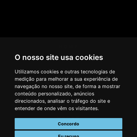
HOME
O nosso site usa cookies
AGÊNCIA
COMO PENSAMOS
Utilizamos cookies e outras tecnologias de
medição para melhorar a sua experiência de
NOSSOS SERVIÇOS
navegação no nosso site, de forma a mostrar
conteúdo personalizado, anúncios
CASES & CLIENTES
direcionados, analisar o tráfego do site e
BLOG
entender de onde vêm os visitantes.
VAGAS
Concordo
CONTATO
Eu recuso