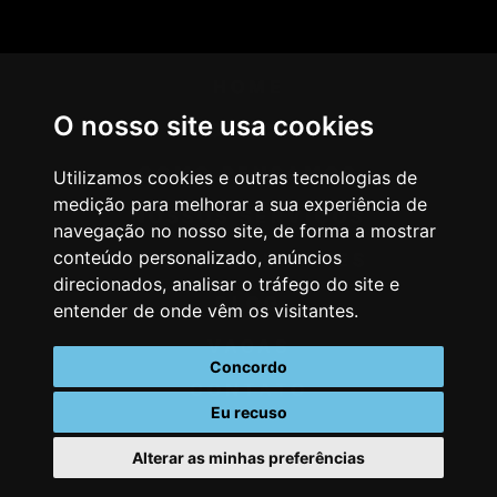
HOME
O nosso site usa cookies
AGÊNCIA
COMO PENSAMOS
Utilizamos cookies e outras tecnologias de
medição para melhorar a sua experiência de
NOSSOS SERVIÇOS
navegação no nosso site, de forma a mostrar
conteúdo personalizado, anúncios
CASES & CLIENTES
direcionados, analisar o tráfego do site e
BLOG
entender de onde vêm os visitantes.
VAGAS
Concordo
CONTATO
Eu recuso
Alterar as minhas preferências