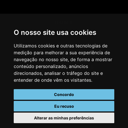
HOME
O nosso site usa cookies
AGÊNCIA
COMO PENSAMOS
Utilizamos cookies e outras tecnologias de
medição para melhorar a sua experiência de
NOSSOS SERVIÇOS
navegação no nosso site, de forma a mostrar
conteúdo personalizado, anúncios
CASES & CLIENTES
direcionados, analisar o tráfego do site e
BLOG
entender de onde vêm os visitantes.
VAGAS
Concordo
CONTATO
Eu recuso
Alterar as minhas preferências