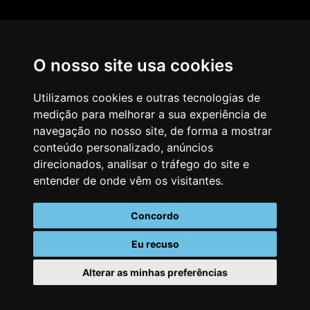
HOME
O nosso site usa cookies
AGÊNCIA
COMO PENSAMOS
Utilizamos cookies e outras tecnologias de
medição para melhorar a sua experiência de
NOSSOS SERVIÇOS
navegação no nosso site, de forma a mostrar
conteúdo personalizado, anúncios
CASES & CLIENTES
direcionados, analisar o tráfego do site e
BLOG
entender de onde vêm os visitantes.
VAGAS
Concordo
CONTATO
Eu recuso
Alterar as minhas preferências
Atualizar preferências de cookies