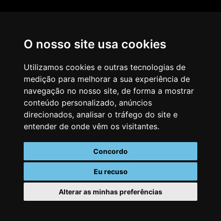
HOME
O nosso site usa cookies
AGÊNCIA
COMO PENSAMOS
Utilizamos cookies e outras tecnologias de
medição para melhorar a sua experiência de
NOSSOS SERVIÇOS
navegação no nosso site, de forma a mostrar
conteúdo personalizado, anúncios
CASES & CLIENTES
direcionados, analisar o tráfego do site e
BLOG
entender de onde vêm os visitantes.
VAGAS
Concordo
CONTATO
Eu recuso
Alterar as minhas preferências
Atualizar preferências de cookies