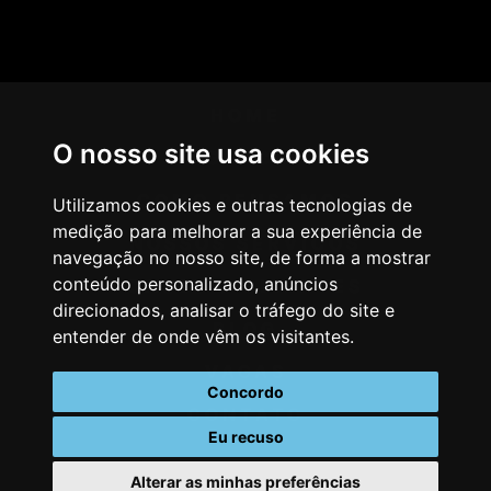
HOME
O nosso site usa cookies
AGÊNCIA
COMO PENSAMOS
Utilizamos cookies e outras tecnologias de
medição para melhorar a sua experiência de
NOSSOS SERVIÇOS
navegação no nosso site, de forma a mostrar
conteúdo personalizado, anúncios
CASES & CLIENTES
direcionados, analisar o tráfego do site e
BLOG
entender de onde vêm os visitantes.
VAGAS
Concordo
CONTATO
Eu recuso
Alterar as minhas preferências