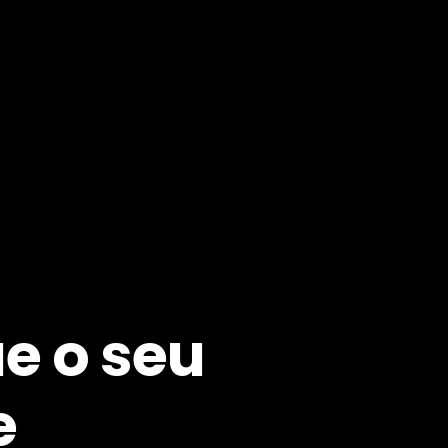
ue o seu
e