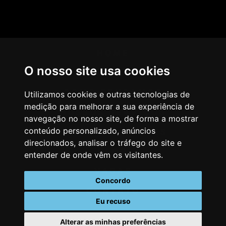
HOME
O nosso site usa cookies
AGÊNCIA
COMO PENSAMOS
Utilizamos cookies e outras tecnologias de
medição para melhorar a sua experiência de
NOSSOS SERVIÇOS
navegação no nosso site, de forma a mostrar
conteúdo personalizado, anúncios
CASES & CLIENTES
direcionados, analisar o tráfego do site e
BLOG
entender de onde vêm os visitantes.
VAGAS
Concordo
CONTATO
Eu recuso
Alterar as minhas preferências