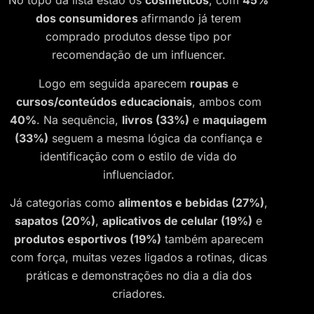
No topo da lista estão os
cosméticos
, com
45%
dos consumidores
afirmando já terem
comprado produtos desse tipo por
recomendação de um influencer.
Logo em seguida aparecem
roupas
e
cursos/conteúdos educacionais
, ambos com
40%
. Na sequência,
livros (33%)
e
maquiagem
(33%)
seguem a mesma lógica da confiança e
identificação com o estilo de vida do
influenciador.
Já categorias como
alimentos e bebidas (27%)
,
sapatos (20%)
,
aplicativos de celular (19%)
e
produtos esportivos (19%)
também aparecem
com força, muitas vezes ligados a rotinas, dicas
práticas e demonstrações no dia a dia dos
criadores.