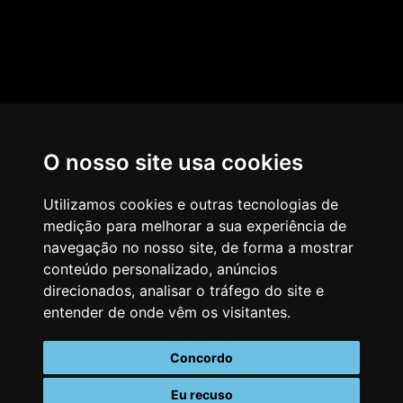
HOME
O nosso site usa cookies
AGÊNCIA
COMO PENSAMOS
Utilizamos cookies e outras tecnologias de
medição para melhorar a sua experiência de
NOSSOS SERVIÇOS
navegação no nosso site, de forma a mostrar
conteúdo personalizado, anúncios
CASES & CLIENTES
direcionados, analisar o tráfego do site e
BLOG
entender de onde vêm os visitantes.
VAGAS
Concordo
CONTATO
Eu recuso