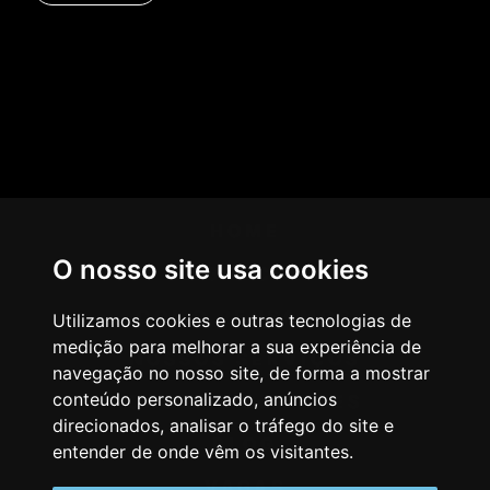
HOME
O nosso site usa cookies
AGÊNCIA
COMO PENSAMOS
Utilizamos cookies e outras tecnologias de
medição para melhorar a sua experiência de
NOSSOS SERVIÇOS
navegação no nosso site, de forma a mostrar
conteúdo personalizado, anúncios
CASES & CLIENTES
direcionados, analisar o tráfego do site e
BLOG
entender de onde vêm os visitantes.
VAGAS