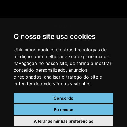
HOME
O nosso site usa cookies
AGÊNCIA
COMO PENSAMOS
Utilizamos cookies e outras tecnologias de
medição para melhorar a sua experiência de
NOSSOS SERVIÇOS
navegação no nosso site, de forma a mostrar
conteúdo personalizado, anúncios
CASES & CLIENTES
direcionados, analisar o tráfego do site e
BLOG
entender de onde vêm os visitantes.
VAGAS
Concordo
CONTATO
Eu recuso
Alterar as minhas preferências