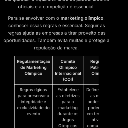
oficiais e a competição é essencial.
Para se envolver com o
marketing olímpico
,
conhecer essas regras é essencial. Seguir as
regras ajuda as empresas a tirar proveito das
oportunidades. Também evita multas e protege a
reputação da marca.
Regulamentação
Comitê
Regras de
de Marketing
Olímpico
Patrocínio
Olímpico
Internacional
Olímpico
(COI)
Regras rígidas
Estabelece
Definem o que
para preservar a
as diretrizes
as marcas
integridade e
para o
podem e não
exclusividade do
marketing
podem fazer
evento
durante os
em termos de
Jogos
ativação,
Olímpicos
comunicação