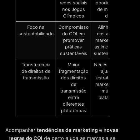
redes sociais
oportunidades
nos Jogos
de marketing
Olímpicos
digital
Foco na
Compromisso
Alinhamento
sustentabilidade
do COI em
das ações de
promover
marketing com
práticas
as iniciativas de
sustentáveis
sustentabilidade
Transferência
Maior
Necessidade de
de direitos de
fragmentação
ajustar as
transmissão
dos direitos
estratégias de
de
marketing para
transmissão
múltiplas
entre
plataformas
diferentes
plataformas
Acompanhar
tendências de marketing
e
novas
regras do COI
de perto ajuda as marcas a se