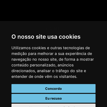
HOME
O nosso site usa cookies
AGÊNCIA
COMO PENSAMOS
Utilizamos cookies e outras tecnologias de
medição para melhorar a sua experiência de
NOSSOS SERVIÇOS
navegação no nosso site, de forma a mostrar
conteúdo personalizado, anúncios
CASES & CLIENTES
direcionados, analisar o tráfego do site e
BLOG
entender de onde vêm os visitantes.
VAGAS
Concordo
CONTATO
Eu recuso