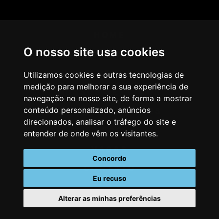
HOME
O nosso site usa cookies
AGÊNCIA
COMO PENSAMOS
Utilizamos cookies e outras tecnologias de
medição para melhorar a sua experiência de
NOSSOS SERVIÇOS
navegação no nosso site, de forma a mostrar
conteúdo personalizado, anúncios
CASES & CLIENTES
direcionados, analisar o tráfego do site e
BLOG
entender de onde vêm os visitantes.
VAGAS
Concordo
CONTATO
Eu recuso
Alterar as minhas preferências