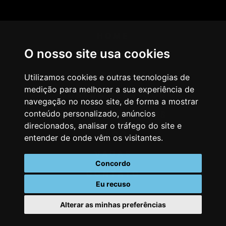
HOME
O nosso site usa cookies
AGÊNCIA
COMO PENSAMOS
Utilizamos cookies e outras tecnologias de
medição para melhorar a sua experiência de
NOSSOS SERVIÇOS
navegação no nosso site, de forma a mostrar
conteúdo personalizado, anúncios
CASES & CLIENTES
direcionados, analisar o tráfego do site e
BLOG
entender de onde vêm os visitantes.
VAGAS
Concordo
CONTATO
Eu recuso
Alterar as minhas preferências