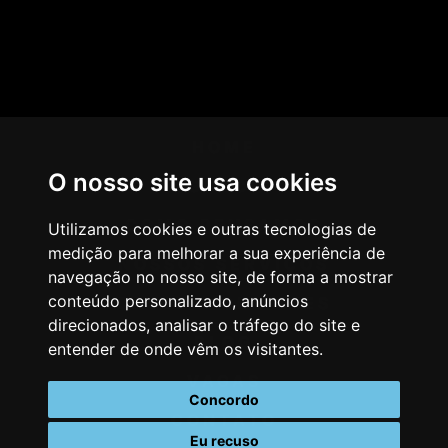
HOME
O nosso site usa cookies
AGÊNCIA
COMO PENSAMOS
Utilizamos cookies e outras tecnologias de
medição para melhorar a sua experiência de
NOSSOS SERVIÇOS
navegação no nosso site, de forma a mostrar
conteúdo personalizado, anúncios
CASES & CLIENTES
direcionados, analisar o tráfego do site e
BLOG
entender de onde vêm os visitantes.
VAGAS
Concordo
CONTATO
Eu recuso