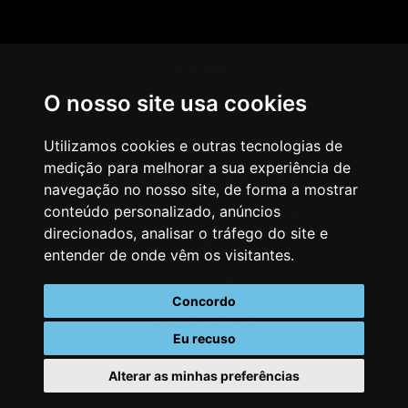
HOME
O nosso site usa cookies
AGÊNCIA
COMO PENSAMOS
Utilizamos cookies e outras tecnologias de
medição para melhorar a sua experiência de
NOSSOS SERVIÇOS
navegação no nosso site, de forma a mostrar
conteúdo personalizado, anúncios
CASES & CLIENTES
direcionados, analisar o tráfego do site e
BLOG
entender de onde vêm os visitantes.
VAGAS
Concordo
CONTATO
Eu recuso
Alterar as minhas preferências