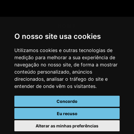
HOME
O nosso site usa cookies
AGÊNCIA
COMO PENSAMOS
Utilizamos cookies e outras tecnologias de
medição para melhorar a sua experiência de
NOSSOS SERVIÇOS
navegação no nosso site, de forma a mostrar
conteúdo personalizado, anúncios
CASES & CLIENTES
direcionados, analisar o tráfego do site e
BLOG
entender de onde vêm os visitantes.
VAGAS
Concordo
CONTATO
Eu recuso
Alterar as minhas preferências