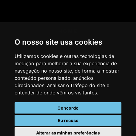
HOME
O nosso site usa cookies
AGÊNCIA
COMO PENSAMOS
Utilizamos cookies e outras tecnologias de
medição para melhorar a sua experiência de
NOSSOS SERVIÇOS
navegação no nosso site, de forma a mostrar
conteúdo personalizado, anúncios
CASES & CLIENTES
direcionados, analisar o tráfego do site e
BLOG
entender de onde vêm os visitantes.
VAGAS
Concordo
CONTATO
Eu recuso
Alterar as minhas preferências