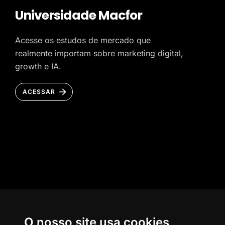
Universidade Macfor
Acesse os estudos de mercado que
realmente importam sobre marketing digital,
growth e IA.
ACESSAR
HOME
O nosso site usa cookies
AGÊNCIA