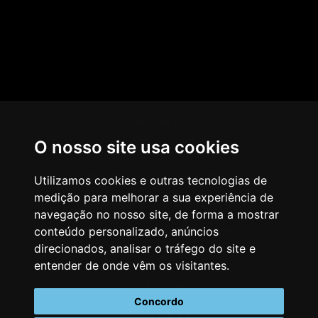
HOME
O nosso site usa cookies
AGÊNCIA
COMO PENSAMOS
Utilizamos cookies e outras tecnologias de
medição para melhorar a sua experiência de
NOSSOS SERVIÇOS
navegação no nosso site, de forma a mostrar
conteúdo personalizado, anúncios
CASES & CLIENTES
direcionados, analisar o tráfego do site e
BLOG
entender de onde vêm os visitantes.
VAGAS
Concordo
CONTATO