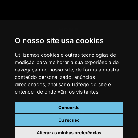
HOME
O nosso site usa cookies
AGÊNCIA
COMO PENSAMOS
Utilizamos cookies e outras tecnologias de
medição para melhorar a sua experiência de
NOSSOS SERVIÇOS
navegação no nosso site, de forma a mostrar
conteúdo personalizado, anúncios
CASES & CLIENTES
direcionados, analisar o tráfego do site e
BLOG
entender de onde vêm os visitantes.
VAGAS
Concordo
CONTATO
Eu recuso
Alterar as minhas preferências