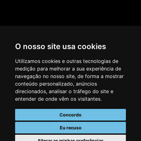
HOME
O nosso site usa cookies
AGÊNCIA
COMO PENSAMOS
Utilizamos cookies e outras tecnologias de
medição para melhorar a sua experiência de
NOSSOS SERVIÇOS
navegação no nosso site, de forma a mostrar
conteúdo personalizado, anúncios
CASES & CLIENTES
direcionados, analisar o tráfego do site e
BLOG
entender de onde vêm os visitantes.
VAGAS
Concordo
CONTATO
Eu recuso
Alterar as minhas preferências