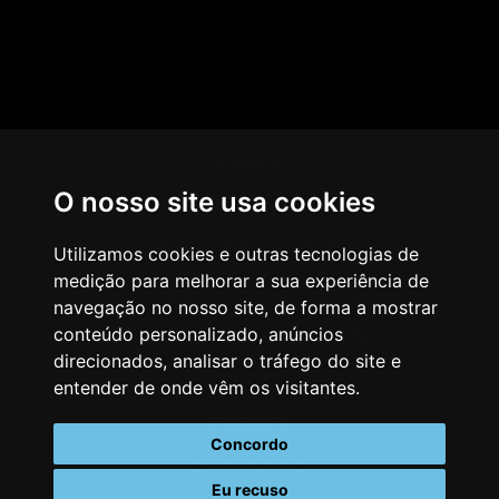
HOME
O nosso site usa cookies
AGÊNCIA
COMO PENSAMOS
Utilizamos cookies e outras tecnologias de
medição para melhorar a sua experiência de
NOSSOS SERVIÇOS
navegação no nosso site, de forma a mostrar
conteúdo personalizado, anúncios
CASES & CLIENTES
direcionados, analisar o tráfego do site e
BLOG
entender de onde vêm os visitantes.
VAGAS
Concordo
CONTATO
Eu recuso