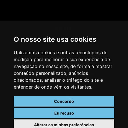
HOME
O nosso site usa cookies
AGÊNCIA
COMO PENSAMOS
Utilizamos cookies e outras tecnologias de
medição para melhorar a sua experiência de
NOSSOS SERVIÇOS
navegação no nosso site, de forma a mostrar
conteúdo personalizado, anúncios
CASES & CLIENTES
direcionados, analisar o tráfego do site e
BLOG
entender de onde vêm os visitantes.
VAGAS
Concordo
CONTATO
Eu recuso
Alterar as minhas preferências