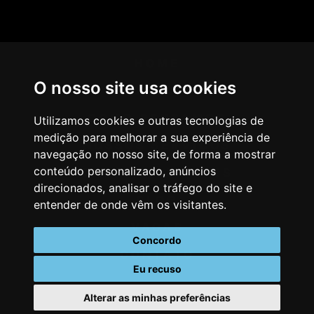
HOME
O nosso site usa cookies
AGÊNCIA
COMO PENSAMOS
Utilizamos cookies e outras tecnologias de
medição para melhorar a sua experiência de
NOSSOS SERVIÇOS
navegação no nosso site, de forma a mostrar
conteúdo personalizado, anúncios
CASES & CLIENTES
direcionados, analisar o tráfego do site e
BLOG
entender de onde vêm os visitantes.
VAGAS
Concordo
CONTATO
Eu recuso
Alterar as minhas preferências