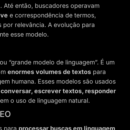
s
. Até então, buscadores operavam
ave
e correspondência de termos,
s por relevância. A evolução para
nte esse modelo.
, ou “grande modelo de linguagem”. É um
com
enormes volumes de textos
para
uagem humana. Esses modelos são usados
conversar, escrever textos, responder
em o uso de linguagem natural.
SEO
s para
processar buscas em linguagem