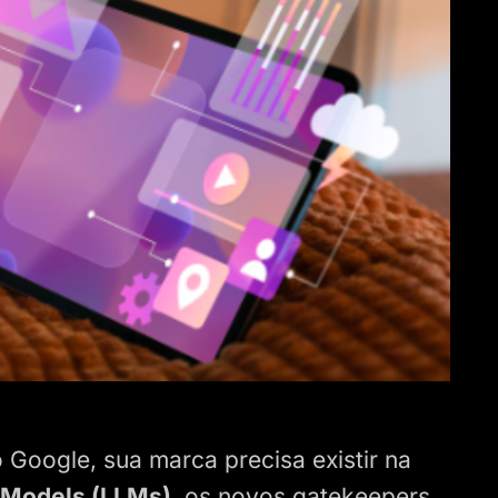
Google, sua marca precisa existir na
 Models (LLMs)
, os novos gatekeepers