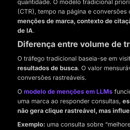
quantidade. O modelo tradicional prior
(CTR), tempo na página e conversões d
menções de marca, contexto de cita
de IA
.
Diferença entre volume de t
O tráfego tradicional baseia-se em visi
resultados de busca
. O valor mensurá
conversões rastreáveis.
O
modelo de menções em LLMs
funci
uma marca ao responder consultas,
es
não gera clique rastreável, mas infl
Exemplo:
uma consulta sobre “melhore