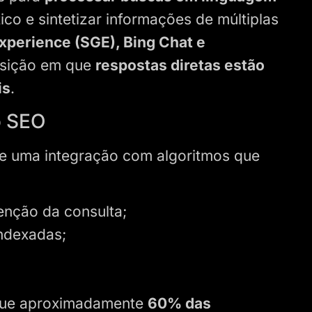
co e sintetizar informações de múltiplas
xperience (SGE), Bing Chat e
nsição em que
respostas diretas estão
is
.
o SEO
e uma integração com algoritmos que
enção da consulta;
ndexadas;
 que aproximadamente
60% das