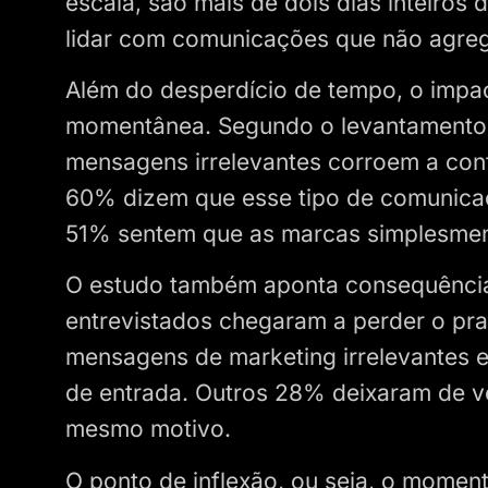
escala, são mais de dois dias inteiros
lidar com comunicações que não agre
Além do desperdício de tempo, o impact
momentânea. Segundo o levantamento
mensagens irrelevantes corroem a con
60% dizem que esse tipo de comunicaç
51% sentem que as marcas simplesmen
O estudo também aponta consequências
entrevistados chegaram a perder o p
mensagens de marketing irrelevantes e
de entrada. Outros 28% deixaram de ve
mesmo motivo.
O ponto de inflexão, ou seja, o mome