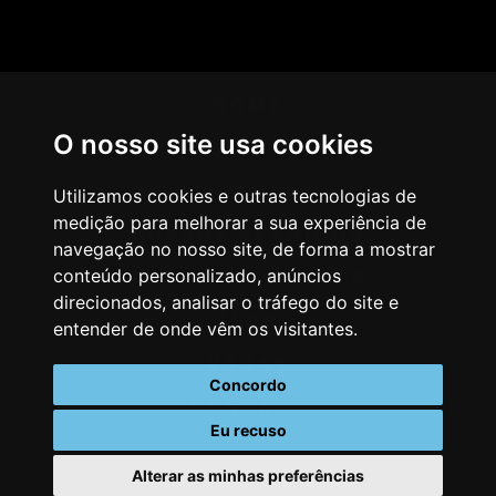
HOME
O nosso site usa cookies
AGÊNCIA
COMO PENSAMOS
Utilizamos cookies e outras tecnologias de
medição para melhorar a sua experiência de
NOSSOS SERVIÇOS
navegação no nosso site, de forma a mostrar
conteúdo personalizado, anúncios
CASES & CLIENTES
direcionados, analisar o tráfego do site e
BLOG
entender de onde vêm os visitantes.
VAGAS
Concordo
CONTATO
Eu recuso
Alterar as minhas preferências