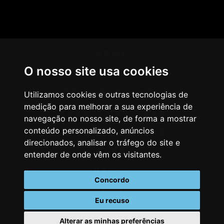
HOME
O nosso site usa cookies
AGÊNCIA
COMO PENSAMOS
Utilizamos cookies e outras tecnologias de
medição para melhorar a sua experiência de
NOSSOS SERVIÇOS
navegação no nosso site, de forma a mostrar
conteúdo personalizado, anúncios
CASES & CLIENTES
direcionados, analisar o tráfego do site e
BLOG
entender de onde vêm os visitantes.
VAGAS
Concordo
CONTATO
Eu recuso
Alterar as minhas preferências