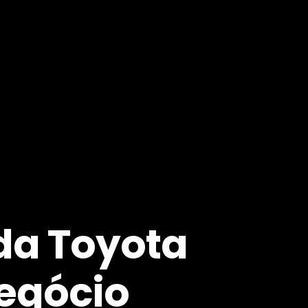
 da Toyota
egócio