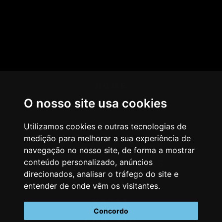
HOME
O nosso site usa cookies
AGÊNCIA
COMO PENSAMOS
Utilizamos cookies e outras tecnologias de
medição para melhorar a sua experiência de
NOSSOS SERVIÇOS
navegação no nosso site, de forma a mostrar
conteúdo personalizado, anúncios
CASES & CLIENTES
direcionados, analisar o tráfego do site e
BLOG
entender de onde vêm os visitantes.
VAGAS
Concordo
CONTATO