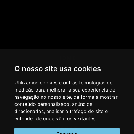
HOME
O nosso site usa cookies
AGÊNCIA
COMO PENSAMOS
Utilizamos cookies e outras tecnologias de
medição para melhorar a sua experiência de
NOSSOS SERVIÇOS
navegação no nosso site, de forma a mostrar
conteúdo personalizado, anúncios
CASES & CLIENTES
direcionados, analisar o tráfego do site e
BLOG
entender de onde vêm os visitantes.
VAGAS
Concordo