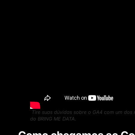
Tire suas dúvidas sobre o GA4 com um dos ma
do BRING ME DATA.