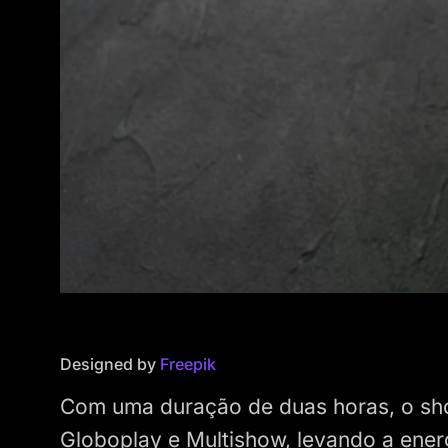
Designed by
Freepik
Com uma duração de duas horas, o show
Globoplay e Multishow, levando a ener