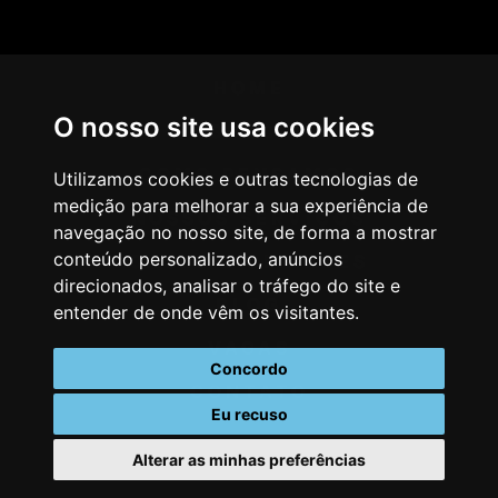
HOME
O nosso site usa cookies
AGÊNCIA
COMO PENSAMOS
Utilizamos cookies e outras tecnologias de
medição para melhorar a sua experiência de
NOSSOS SERVIÇOS
navegação no nosso site, de forma a mostrar
conteúdo personalizado, anúncios
CASES & CLIENTES
direcionados, analisar o tráfego do site e
BLOG
entender de onde vêm os visitantes.
VAGAS
Concordo
CONTATO
Eu recuso
Alterar as minhas preferências