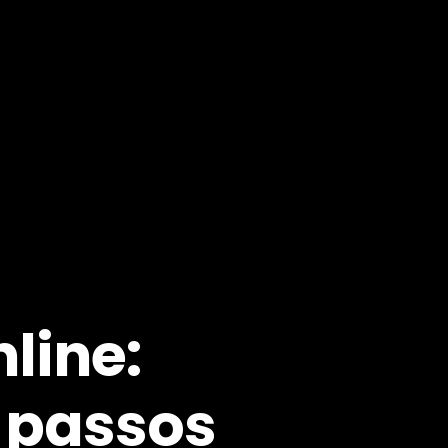
line:
e passos