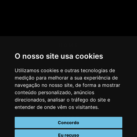
HOME
O nosso site usa cookies
AGÊNCIA
COMO PENSAMOS
Utilizamos cookies e outras tecnologias de
medição para melhorar a sua experiência de
NOSSOS SERVIÇOS
navegação no nosso site, de forma a mostrar
conteúdo personalizado, anúncios
CASES & CLIENTES
direcionados, analisar o tráfego do site e
BLOG
entender de onde vêm os visitantes.
VAGAS
Concordo
CONTATO
Eu recuso