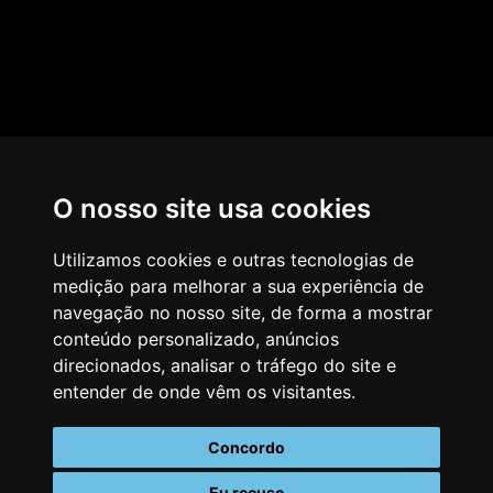
HOME
O nosso site usa cookies
AGÊNCIA
COMO PENSAMOS
Utilizamos cookies e outras tecnologias de
medição para melhorar a sua experiência de
NOSSOS SERVIÇOS
navegação no nosso site, de forma a mostrar
conteúdo personalizado, anúncios
CASES & CLIENTES
direcionados, analisar o tráfego do site e
BLOG
entender de onde vêm os visitantes.
VAGAS
Concordo
CONTATO
Eu recuso