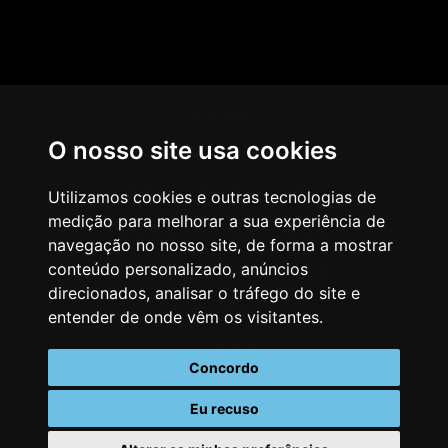
HOME
O nosso site usa cookies
AGÊNCIA
COMO PENSAMOS
Utilizamos cookies e outras tecnologias de
medição para melhorar a sua experiência de
NOSSOS SERVIÇOS
navegação no nosso site, de forma a mostrar
conteúdo personalizado, anúncios
CASES & CLIENTES
direcionados, analisar o tráfego do site e
BLOG
entender de onde vêm os visitantes.
VAGAS
Concordo
CONTATO
Eu recuso