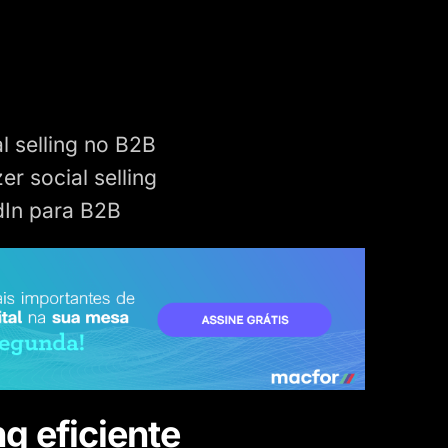
al selling no B2B
r social selling
dIn para B2B
ng eficiente