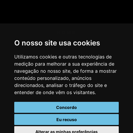
HOME
O nosso site usa cookies
AGÊNCIA
COMO PENSAMOS
Utilizamos cookies e outras tecnologias de
medição para melhorar a sua experiência de
NOSSOS SERVIÇOS
navegação no nosso site, de forma a mostrar
conteúdo personalizado, anúncios
CASES & CLIENTES
direcionados, analisar o tráfego do site e
BLOG
entender de onde vêm os visitantes.
VAGAS
Concordo
CONTATO
Eu recuso
Alterar as minhas preferências