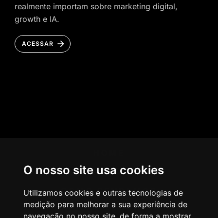
realmente importam sobre marketing digital,
growth e IA.
ACESSAR
HOME
O nosso site usa cookies
AGÊNCIA
COMO PENSAMOS
Utilizamos cookies e outras tecnologias de
medição para melhorar a sua experiência de
NOSSOS SERVIÇOS
navegação no nosso site, de forma a mostrar