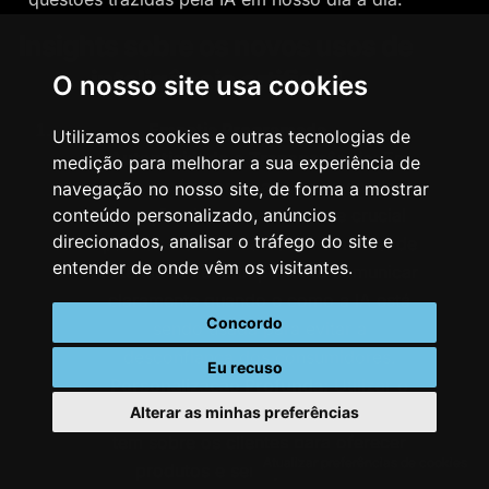
Insights sobre os novos usos de
inteligência artificial
O nosso site usa cookies
Empatia Programada
Utilizamos cookies e outras tecnologias de
Autenticidade e Transparência:
Em
medição para melhorar a sua experiência de
um cenário onde a IA pode emular
navegação no nosso site, de forma a mostrar
conteúdo personalizado, anúncios
emoções humanas, torna-se crucial
direcionados, analisar o tráfego do site e
para as marcas manterem um nível de
entender de onde vêm os visitantes.
autenticidade. É importante comunicar
claramente quando e como a IA está
Concordo
sendo usada para evitar a
desconfiança dos consumidores.
Eu recuso
Personalização Profunda:
Utilizar o
Alterar as minhas preferências
conhecimento aprofundado que a IA
tem sobre os clientes para oferecer
Atualizar preferências de cookies
produtos e serviços altamente