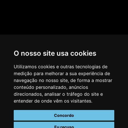
HOME
O nosso site usa cookies
AGÊNCIA
COMO PENSAMOS
Utilizamos cookies e outras tecnologias de
medição para melhorar a sua experiência de
NOSSOS SERVIÇOS
navegação no nosso site, de forma a mostrar
conteúdo personalizado, anúncios
CASES & CLIENTES
direcionados, analisar o tráfego do site e
BLOG
entender de onde vêm os visitantes.
VAGAS
Concordo
CONTATO
Eu recuso