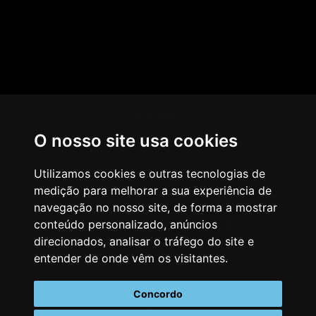
HOME
O nosso site usa cookies
AGÊNCIA
COMO PENSAMOS
Utilizamos cookies e outras tecnologias de
medição para melhorar a sua experiência de
NOSSOS SERVIÇOS
navegação no nosso site, de forma a mostrar
conteúdo personalizado, anúncios
CASES & CLIENTES
direcionados, analisar o tráfego do site e
BLOG
entender de onde vêm os visitantes.
VAGAS
Concordo
CONTATO