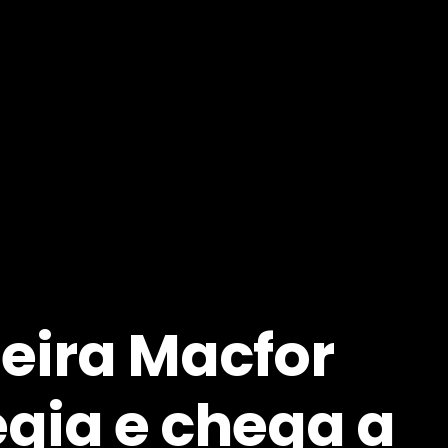
leira Macfor
gia e chega a