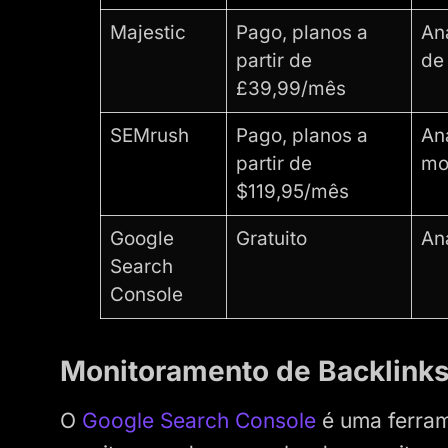
Majestic
Pago, planos a
An
partir de
de
£39,99/mês
SEMrush
Pago, planos a
Aná
partir de
mo
$119,95/mês
Google
Gratuito
An
Search
Console
Monitoramento de Backlinks
O
Google Search Console
é uma ferram