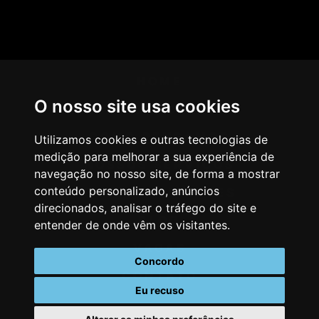
HOME
O nosso site usa cookies
AGÊNCIA
COMO PENSAMOS
Utilizamos cookies e outras tecnologias de
medição para melhorar a sua experiência de
NOSSOS SERVIÇOS
navegação no nosso site, de forma a mostrar
conteúdo personalizado, anúncios
CASES & CLIENTES
direcionados, analisar o tráfego do site e
BLOG
entender de onde vêm os visitantes.
VAGAS
Concordo
CONTATO
Eu recuso