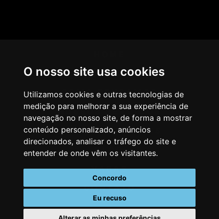
HOME
O nosso site usa cookies
AGÊNCIA
COMO PENSAMOS
Utilizamos cookies e outras tecnologias de
medição para melhorar a sua experiência de
NOSSOS SERVIÇOS
navegação no nosso site, de forma a mostrar
conteúdo personalizado, anúncios
CASES & CLIENTES
direcionados, analisar o tráfego do site e
BLOG
entender de onde vêm os visitantes.
VAGAS
Concordo
CONTATO
Eu recuso
Alterar as minhas preferências